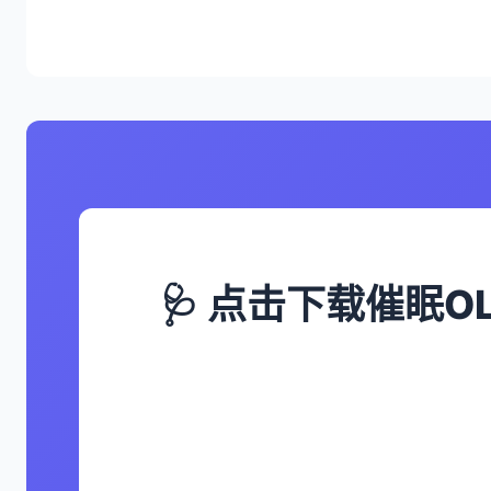
🩺 点击下载催眠OL后